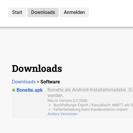
Start
Downloads
Anmelden
Downloads
Downloads
>
Software
Bonette als Android-Installationsdatei. Z
Bonette.apk
werden.
Neu in Version 3.2 (508):
Buchhaltungs-Export / Kassabuch: MMTT als
Fehlerbehebung beim Kundenstamm-Import
Andere Versionen