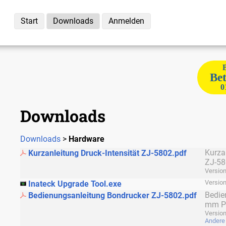
Start
Downloads
Anmelden
Bet
0
Downloads
Downloads
>
Hardware
Kurza
Kurzanleitung Druck-Intensität ZJ-5802.pdf
ZJ-5
Version
Version
Inateck Upgrade Tool.exe
Bedie
Bedienungsanleitung Bondrucker ZJ-5802.pdf
mm Pa
Versio
Andere