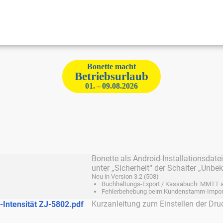
Bonette macht
Betriebsurlaub
01. – 09.08.2026
Bonette als Android-Installationsdate
unter „Sicherheit“ der Schalter „Unbe
Neu in Version 3.2 (508)
Buchhaltungs-Export / Kassabuch: MMTT
Fehlerbehebung beim Kundenstamm-Impor
Kurzanleitung zum Einstellen der Dru
-Intensität ZJ-5802.pdf